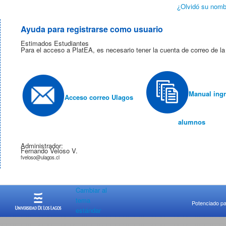
¿Olvidó su nomb
Ayuda para registrarse como usuario
Estimados Estudiantes
Para el acceso a PlatEA, es necesario tener la cuenta de correo de
Manual ing
Acceso correo Ulagos
alumnos
Administrador:
Fernando Veloso V.
fveloso@ulagos.cl
Cambiar al
tema
Potenciado pa
estándar